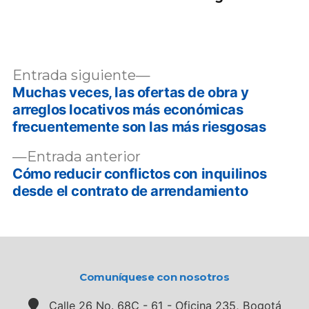
Navegación
Entrada
Entrada siguiente
siguiente:
Muchas veces, las ofertas de obra y
de
arreglos locativos más económicas
entradas
frecuentemente son las más riesgosas
Entrada
Entrada anterior
anterior:
Cómo reducir conflictos con inquilinos
desde el contrato de arrendamiento
Comuníquese con nosotros
Calle 26 No. 68C - 61 - Oficina 235, Bogotá