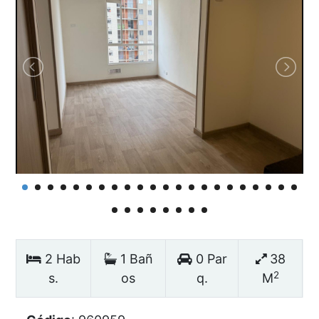
2 Hab
1 Bañ
0 Par
38
2
s.
os
q.
M