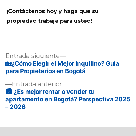
¡Contáctenos hoy y haga que su
propiedad trabaje para usted!
Navegación
Entrada
Entrada siguiente
siguiente:
🏡¿Cómo Elegir el Mejor Inquilino? Guía
de
para Propietarios en Bogotá
entradas
Entrada
Entrada anterior
anterior:
🏙️ ¿Es mejor rentar o vender tu
apartamento en Bogotá? Perspectiva 2025
– 2026